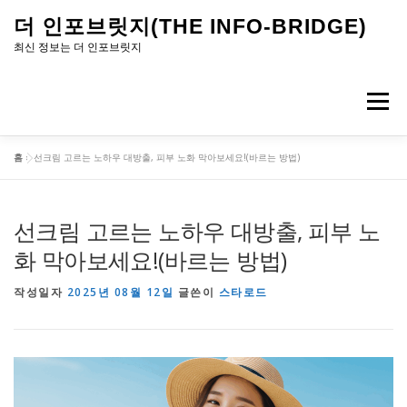
내
더 인포브릿지(THE INFO-BRIDGE)
용
최신 정보는 더 인포브릿지
으
로
메뉴
바
로
홈
»
선크림 고르는 노하우 대방출, 피부 노화 막아보세요!(바르는 방법)
가
기
선크림 고르는 노하우 대방출, 피부 노
화 막아보세요!(바르는 방법)
작성일자
2025년 08월 12일
글쓴이
스타로드