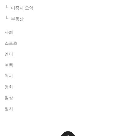
미증시 요약
부동산
사회
스포츠
엔터
여행
역사
영화
일상
정치