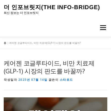
내
더 인포브릿지(THE INFO-BRIDGE)
용
최신 정보는 더 인포브릿지
으
로
메뉴
바
로
홈
»
케어젠 코글루타이드, 비만 치료제(GLP-1) 시장의 판도를 바꿀까?
가
기
케어젠 코글루타이드, 비만 치료제
(GLP-1) 시장의 판도를 바꿀까?
작성일자
2025년 07월 14일
글쓴이
스타로드