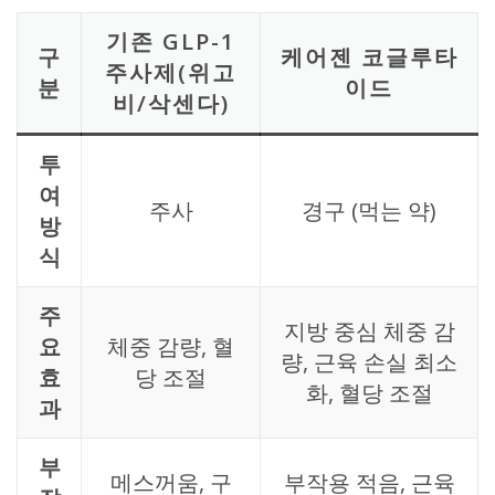
기존 GLP-1
구
케어젠 코글루타
주사제(위고
분
이드
비/삭센다)
투
여
주사
경구 (먹는 약)
방
식
주
지방 중심 체중 감
요
체중 감량, 혈
량, 근육 손실 최소
효
당 조절
화, 혈당 조절
과
부
메스꺼움, 구
부작용 적음, 근육