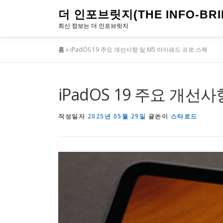
내
더 인포브릿지(THE INFO-BRI
용
최신 정보는 더 인포브릿지
으
홈
»
iPadOS 19 주요 개선사항 및 M5 아이패드 프로 스펙
로
바
로
iPadOS 19 주요 개선
가
기
작성일자
2025년 05월 29일
글쓴이
스타로드