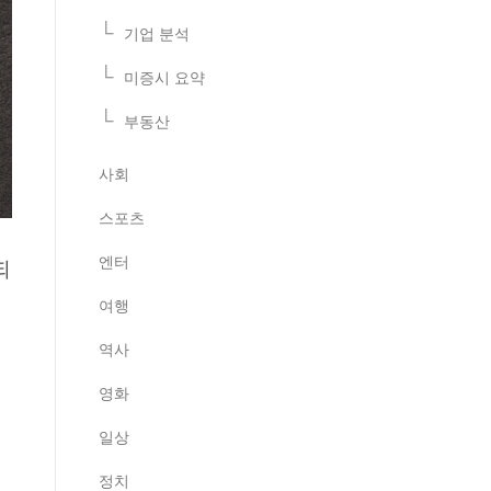
기업 분석
미증시 요약
부동산
사회
스포츠
엔터
되
여행
역사
영화
일상
정치