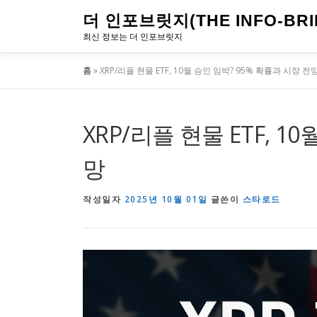
내
더 인포브릿지(THE INFO-BRI
용
최신 정보는 더 인포브릿지
으
홈
»
XRP/리플 현물 ETF, 10월 승인 임박? 95% 확률과 시장 전
로
바
로
XRP/리플 현물 ETF, 1
가
망
기
작성일자
2025년 10월 01일
글쓴이
스타로드