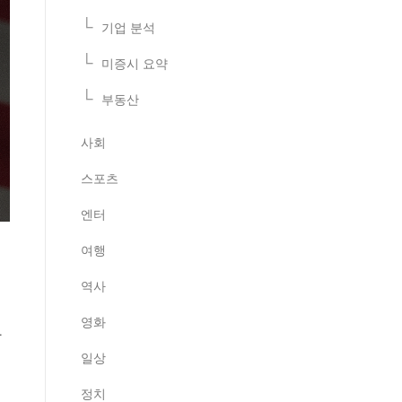
기업 분석
미증시 요약
부동산
사회
스포츠
엔터
여행
역사
영화
과
일상
정치