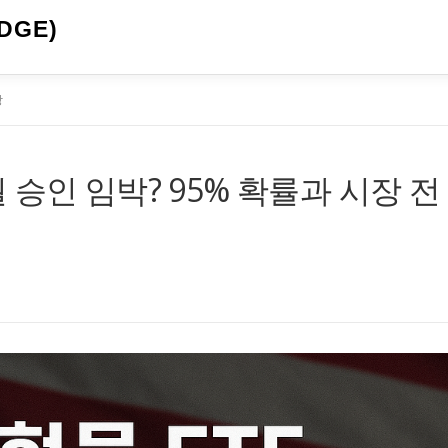
DGE)
망
0월 승인 임박? 95% 확률과 시장 전