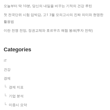
오늘부터 딱 10분, 당신의 내일을 바꾸는 기적의 건강 루틴
첫 전국단위 시험 압박감, 고1 3월 모의고사의 진짜 의미와 현명한
활용법
이란 전쟁 전망, 정권교체와 호르무즈 해협 봉쇄(투자 전략)
Categories
IT
건강
경제
경제 지표
기업 분석
미증시 요약