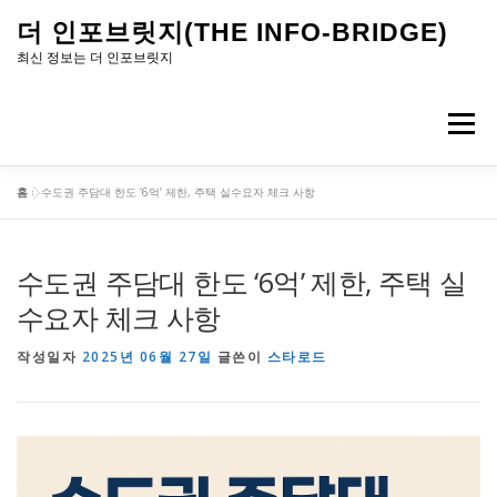
내
더 인포브릿지(THE INFO-BRIDGE)
용
최신 정보는 더 인포브릿지
으
로
메뉴
바
로
홈
»
수도권 주담대 한도 ‘6억’ 제한, 주택 실수요자 체크 사항
가
기
수도권 주담대 한도 ‘6억’ 제한, 주택 실
수요자 체크 사항
작성일자
2025년 06월 27일
글쓴이
스타로드