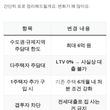
간단히 표로 정리해드릴게요. 변화가 꽤 많아요.
항목
변경 내용
수도권·규제지역
최대 6억 원
주담대 한도
LTV 0% → 사실상 대
다주택자 주담대
출 불가
1주택자 추가 구
기존 주택
6개월 내 처
입 시
분 조건 강화
전세대출로 집 사는
갭투자 차단
건 금지