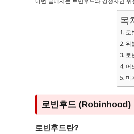
이번 글에서는 로빈후드와 경쟁사인 위
목
로빈
위불
로
어
마
로빈후드 (Robinhood)
로빈후드란?