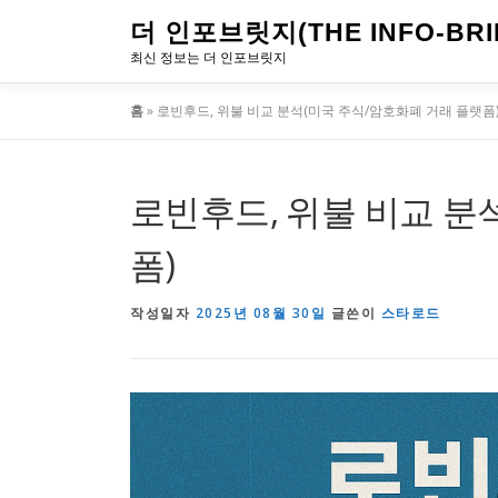
내
더 인포브릿지(THE INFO-BRI
용
최신 정보는 더 인포브릿지
으
홈
»
로빈후드, 위불 비교 분석(미국 주식/암호화폐 거래 플랫폼
로
바
로
로빈후드, 위불 비교 분
가
폼)
기
작성일자
2025년 08월 30일
글쓴이
스타로드