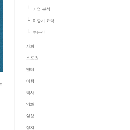
기업 분석
미증시 요약
부동산
사회
스포츠
엔터
여행
투
역사
영화
일상
정치