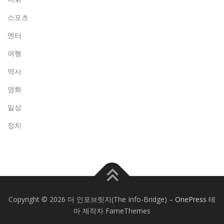
스포츠
엔터
여행
역사
영화
일상
정치
Copyright © 2026 더 인포브릿지(The Info-Bridge)
–
OnePress
테
마 제작자 FameThemes