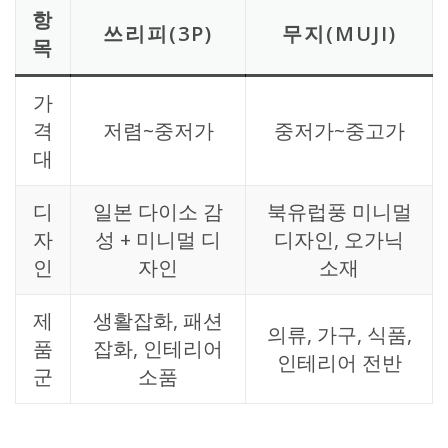
항
쓰리피(3P)
무지(MUJI)
목
가
격
저렴~중저가
중저가~중고가
대
디
일본 다이소 감
북유럽풍 미니멀
자
성 + 미니멀 디
디자인, 오가닉
인
자인
소재
제
생활잡화, 패션
의류, 가구, 식품,
품
잡화, 인테리어
인테리어 전반
군
소품