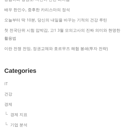
배우 한인수, 중후한 카리스마의 정석
오늘부터 딱 10분, 당신의 내일을 바꾸는 기적의 건강 루틴
첫 전국단위 시험 압박감, 고1 3월 모의고사의 진짜 의미와 현명한
활용법
이란 전쟁 전망, 정권교체와 호르무즈 해협 봉쇄(투자 전략)
Categories
IT
건강
경제
경제 지표
기업 분석