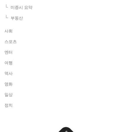
미증시 요약
부동산
사회
스포츠
엔터
여행
역사
영화
일상
정치