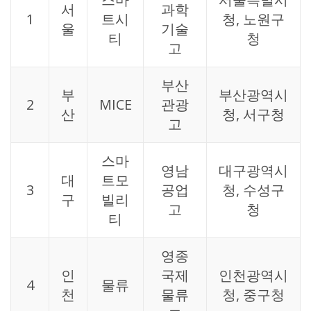
서
과학
1
트시
청, 노원구
울
기술
티
청
고
부산
부
부산광역시
2
MICE
관광
산
청, 서구청
고
스마
영남
대구광역시
대
트모
3
공업
청, 수성구
구
빌리
고
청
티
영종
인
국제
인천광역시
4
물류
천
물류
청, 중구청