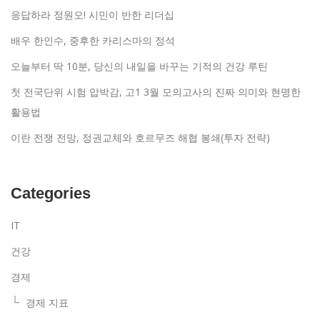
응답하라 정원오! 시민이 반한 리더십
배우 한인수, 중후한 카리스마의 정석
오늘부터 딱 10분, 당신의 내일을 바꾸는 기적의 건강 루틴
첫 전국단위 시험 압박감, 고1 3월 모의고사의 진짜 의미와 현명한
활용법
이란 전쟁 전망, 정권교체와 호르무즈 해협 봉쇄(투자 전략)
Categories
IT
건강
경제
경제 지표