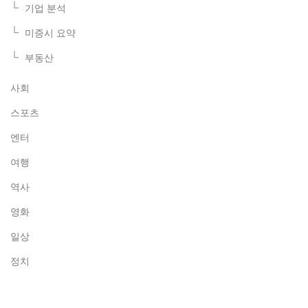
기업 분석
미증시 요약
부동산
사회
스포츠
엔터
여행
역사
영화
일상
정치