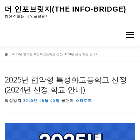
내
더 인포브릿지(THE INFO-BRIDGE)
용
최신 정보는 더 인포브릿지
으
로
메뉴
바
로
홈
»
2025년 협약형 특성화고등학교 선정(2024년 선정 학교 안내)
가
기
2025년 협약형 특성화고등학교 선정
(2024년 선정 학교 안내)
작성일자
2025년 06월 05일
글쓴이
스타로드