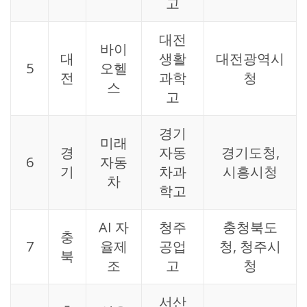
고
대전
바이
대
생활
대전광역시
5
오헬
전
과학
청
스
고
경기
미래
경
자동
경기도청,
6
자동
기
차과
시흥시청
차
학고
AI 자
청주
충청북도
충
7
율제
공업
청, 청주시
북
조
고
청
서산