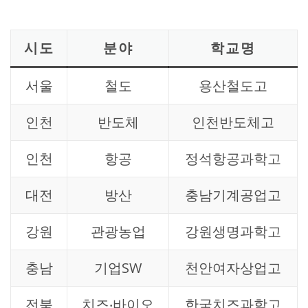
시도
분야
학교명
서울
철도
용산철도고
인천
반도체
인천반도체고
인천
항공
정석항공과학고
대전
방산
충남기계공업고
강원
관광농업
강원생명과학고
충남
기업SW
천안여자상업고
전북
치즈‧바이오
한국치즈과학고