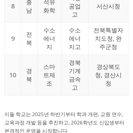
충
석유
8
공업
서산시청
남
화학
고
수소
수소
전북특별자
전
9
에너
에너
치도청, 완
북
지
지고
주군청
경북
스마
경상북도
경
기계
10
트제
청, 경산시
북
금속
조
청
고
이들 학교는 2025년 하반기부터 학과 개편, 교원 연수,
교육과정 개발 등을 추진하고, 2026학년도 신입생부터
본격적인 운영을 시작합니다.