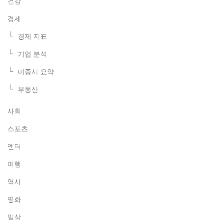
건강
경제
경제 지표
기업 분석
미증시 요약
부동산
사회
스포츠
엔터
여행
역사
영화
일상