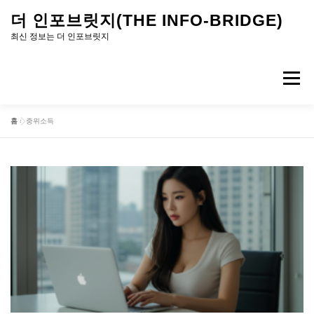
내
더 인포브릿지(THE INFO-BRIDGE)
용
최신 정보는 더 인포브릿지
으
로
메뉴
바
로
홈
»
중위소득
가
기