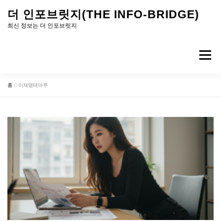
내
더 인포브릿지(THE INFO-BRIDGE)
용
최신 정보는 더 인포브릿지
으
로
메뉴
바
로
홈
»
이재명테마주
가
기