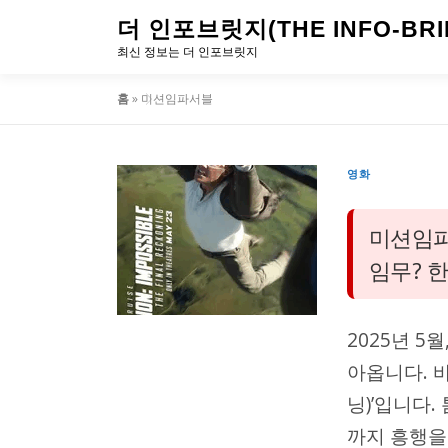
내
더 인포브릿지(THE INFO-BRI
용
최신 정보는 더 인포브릿지
으
홈
»
미션임파서블
로
바
로
영화
가
미션임파
기
임무? 
2025년 5
아옵니다. 
닝)’입니다.
까지 흥행을