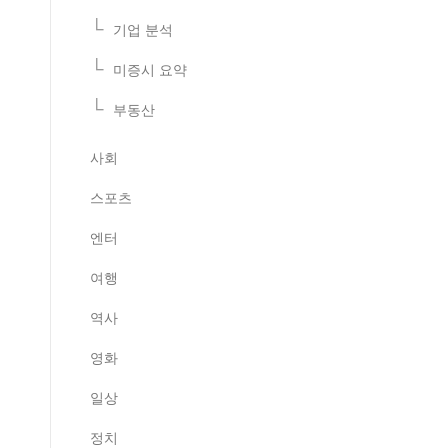
기업 분석
미증시 요약
부동산
사회
스포츠
엔터
여행
역사
영화
일상
정치