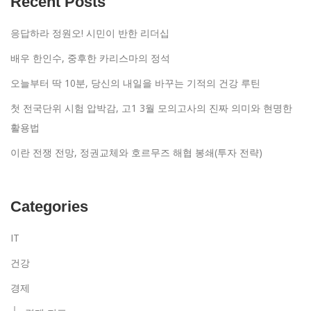
Recent Posts
응답하라 정원오! 시민이 반한 리더십
배우 한인수, 중후한 카리스마의 정석
오늘부터 딱 10분, 당신의 내일을 바꾸는 기적의 건강 루틴
첫 전국단위 시험 압박감, 고1 3월 모의고사의 진짜 의미와 현명한
활용법
이란 전쟁 전망, 정권교체와 호르무즈 해협 봉쇄(투자 전략)
Categories
IT
건강
경제