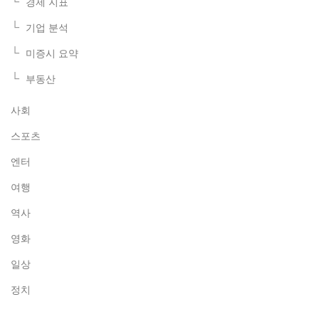
경제 지표
기업 분석
미증시 요약
부동산
사회
스포츠
엔터
여행
역사
영화
일상
정치