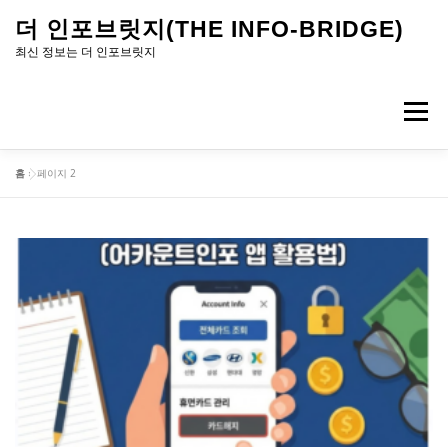
내
더 인포브릿지(THE INFO-BRIDGE)
용
최신 정보는 더 인포브릿지
으
로
메뉴
바
로
홈
»
페이지 2
가
기