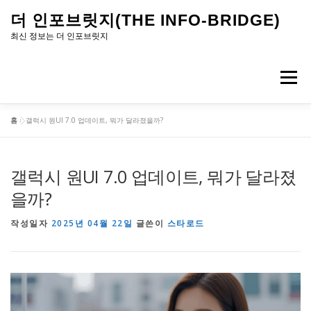
내
더 인포브릿지(THE INFO-BRIDGE)
용
최신 정보는 더 인포브릿지
으
로
메뉴
바
로
홈
»
갤럭시 원UI 7.0 업데이트, 뭐가 달라졌을까?
가
기
갤럭시 원UI 7.0 업데이트, 뭐가 달라졌
을까?
작성일자
2025년 04월 22일
글쓴이
스타로드