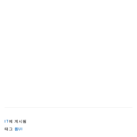
IT
에 게시됨
태그
원UI