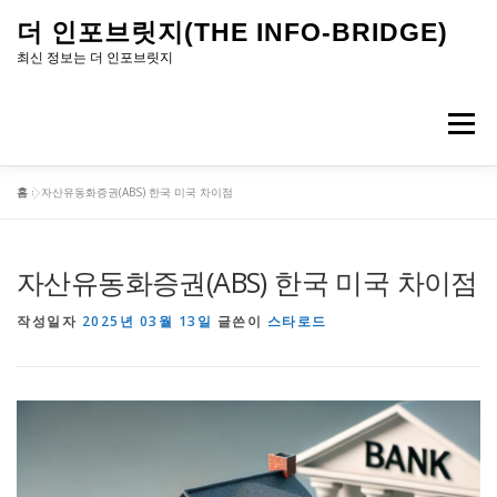
내
더 인포브릿지(THE INFO-BRIDGE)
용
최신 정보는 더 인포브릿지
으
로
메뉴
바
로
홈
»
자산유동화증권(ABS) 한국 미국 차이점
가
기
자산유동화증권(ABS) 한국 미국 차이점
작성일자
2025년 03월 13일
글쓴이
스타로드