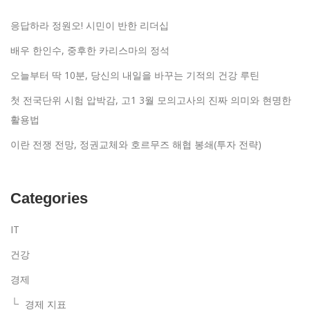
응답하라 정원오! 시민이 반한 리더십
배우 한인수, 중후한 카리스마의 정석
오늘부터 딱 10분, 당신의 내일을 바꾸는 기적의 건강 루틴
첫 전국단위 시험 압박감, 고1 3월 모의고사의 진짜 의미와 현명한
활용법
이란 전쟁 전망, 정권교체와 호르무즈 해협 봉쇄(투자 전략)
Categories
IT
건강
경제
경제 지표