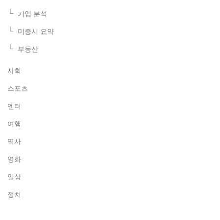
기업 분석
미증시 요약
부동산
사회
스포츠
엔터
여행
역사
영화
일상
정치