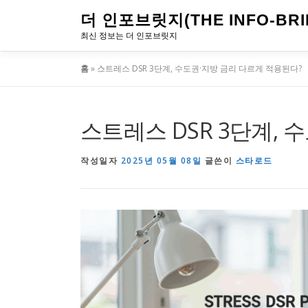
내
더 인포브릿지(THE INFO-BRI
용
최신 정보는 더 인포브릿지
으
홈
»
스트레스 DSR 3단계, 수도권·지방 금리 다르게 적용된다?
로
바
로
스트레스 DSR 3단계, 
가
기
작성일자
2025년 05월 08일
글쓴이
스타로드