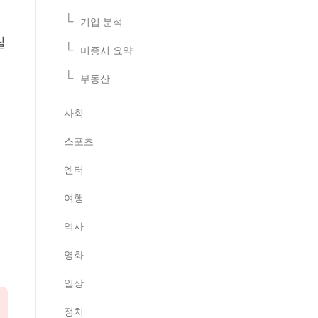
기업 분석
릴
미증시 요약
부동산
사회
스포츠
엔터
여행
역사
영화
일상
정치