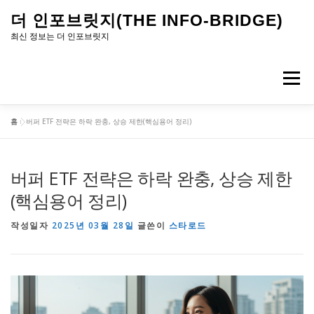
내
더 인포브릿지(THE INFO-BRIDGE)
용
최신 정보는 더 인포브릿지
으
로
메뉴
바
로
홈
»
버퍼 ETF 전략은 하락 완충, 상승 제한(핵심용어 정리)
가
기
버퍼 ETF 전략은 하락 완충, 상승 제한
(핵심용어 정리)
작성일자
2025년 03월 28일
글쓴이
스타로드