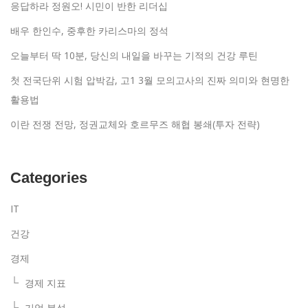
응답하라 정원오! 시민이 반한 리더십
배우 한인수, 중후한 카리스마의 정석
오늘부터 딱 10분, 당신의 내일을 바꾸는 기적의 건강 루틴
첫 전국단위 시험 압박감, 고1 3월 모의고사의 진짜 의미와 현명한
활용법
이란 전쟁 전망, 정권교체와 호르무즈 해협 봉쇄(투자 전략)
Categories
IT
건강
경제
경제 지표
기업 분석