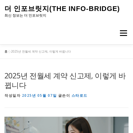
내
더 인포브릿지(THE INFO-BRIDGE)
용
최신 정보는 더 인포브릿지
으
로
메뉴
바
로
홈
»
2025년 전월세 계약 신고제, 이렇게 바뀝니다
가
기
2025년 전월세 계약 신고제, 이렇게 바
뀝니다
작성일자
2025년 05월 07일
글쓴이
스타로드