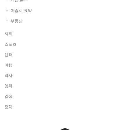
미증시 요약
부동산
사회
스포츠
엔터
여행
역사
영화
일상
정치